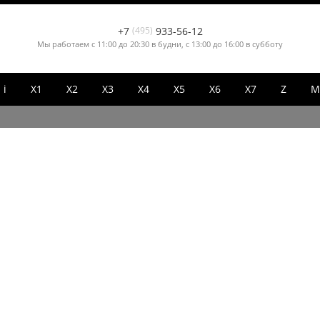
+7
(495)
933-56-12
Мы работаем с 11:00 до 20:30 в будни, с 13:00 до 16:00 в субботу
i
X1
X2
X3
X4
X5
X6
X7
Z
М