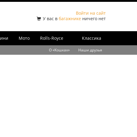
Войти на сайт
У вас в
багажнике
ничего нет
ини
Мото
Rolls-Royce
Классика
О «Кошках»
Наши друзья