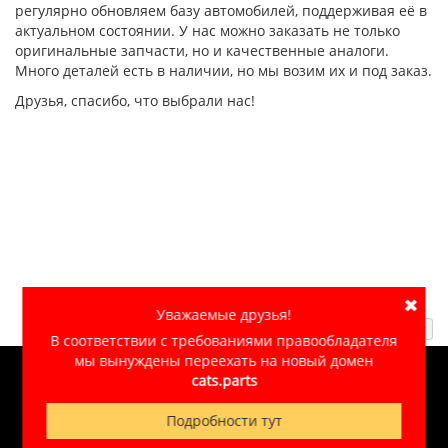
регулярно обновляем базу автомобилей, поддерживая её в
актуальном состоянии. У нас можно заказать не только
оригинальные запчасти, но и качественные аналоги.
Много деталей есть в наличии, но мы возим их и под заказ.
Друзья, спасибо, что выбрали нас!
✖
Уважаемые друзья!
Наверх ↑
В соответствии с требованиями правообладателя
мы вынуждены переехать на новый домен
cats.parts
© 2007-2026
CATS.PARTS
Обработка персональных данных
Подробности тут
Сделано в «
Незабудкино
»