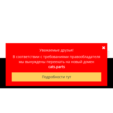
✖
Уважаемые друзья!
Наверх ↑
В соответствии с требованиями правообладателя
мы вынуждены переехать на новый домен
cats.parts
© 2007-2026
CATS.PARTS
Обработка персональных данных
Подробности тут
Сделано в «
Незабудкино
»
+7 (495) 933-56-12
Гарантии
|
Доставка
|
Оплата
|
Контакты
|
Ребрендинг