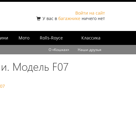
Войти на сайт
У вас в
багажнике
ничего нет
ини
Мото
Rolls-Royce
Классика
О «Кошках»
Наши друзья
и. Модель F07
07