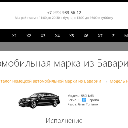
+7
(495)
933-56-12
Мы работаем с 11:00 до 20:30 в будни, с 13:00 до 16:00 в субботу
i
X1
X2
X3
X4
X5
X6
X7
Z
М
омобильная марка из Бавари
→
аталог немецкой автомобильной марки из Баварии
Модель F
Модель:
550i N63
Регион:
Европа
Кузов:
Gran Turismo
Исполнение