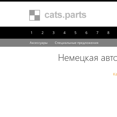
1
2
3
4
5
6
7
8
Аксессуары
Специальные предложения
Немецкая авт
К