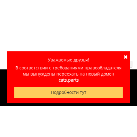
✖
Уважаемые друзья!
Наверх ↑
В соответствии с требованиями правообладателя
мы вынуждены переехать на новый домен
cats.parts
© 2007-2026
CATS.PARTS
Обработка персональных данных
Подробности тут
Сделано в «
Незабудкино
»
+7 (495) 933-56-12
Гарантии
|
Доставка
|
Оплата
|
Контакты
|
Ребрендинг