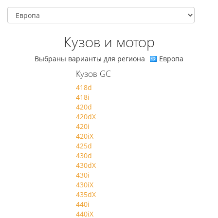
Кузов и мотор
Выбраны варианты для региона
Европа
Кузов GC
418d
418i
420d
420dX
420i
420iX
425d
430d
430dX
430i
430iX
435dX
440i
440iX