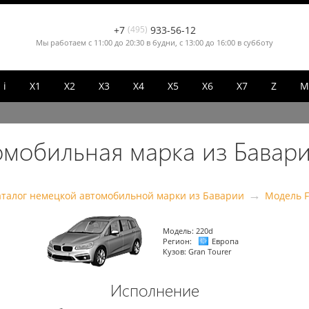
+7
(495)
933-56-12
Мы работаем с 11:00 до 20:30 в будни, с 13:00 до 16:00 в субботу
i
X1
X2
X3
X4
X5
X6
X7
Z
М
омобильная марка из Бавари
→
аталог немецкой автомобильной марки из Баварии
Модель F
Модель:
220d
Регион:
Европа
Кузов:
Gran Tourer
Исполнение