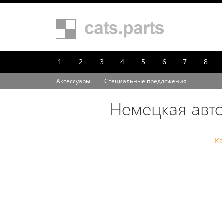
1
2
3
4
5
6
7
8
Аксессуары
Специальные предложения
Немецкая авт
К