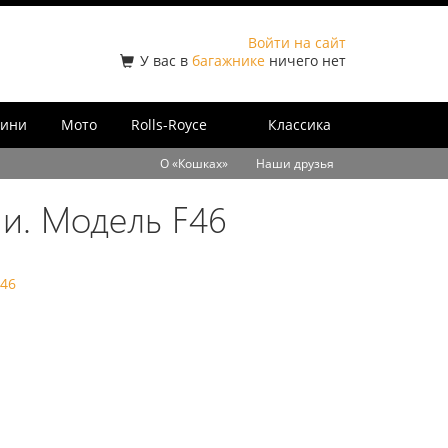
Войти на сайт
У вас в
багажнике
ничего нет
ини
Мото
Rolls-Royce
Классика
О «Кошках»
Наши друзья
и. Модель F46
46