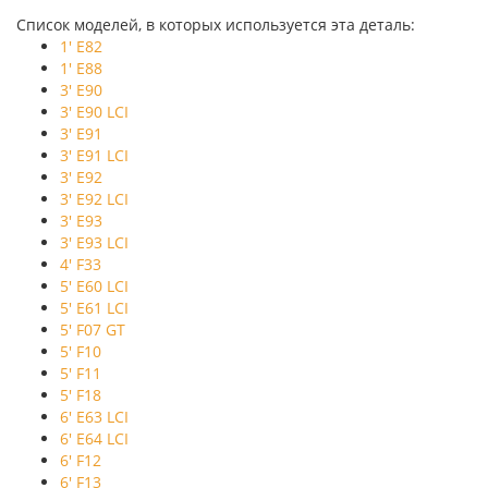
Список моделей, в которых используется эта деталь:
1' E82
1' E88
3' E90
3' E90 LCI
3' E91
3' E91 LCI
3' E92
3' E92 LCI
3' E93
3' E93 LCI
4' F33
5' E60 LCI
5' E61 LCI
5' F07 GT
5' F10
5' F11
5' F18
6' E63 LCI
6' E64 LCI
6' F12
6' F13