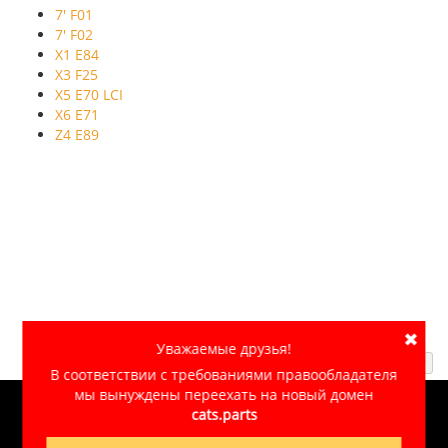
7' F01
7' F02
X1 E84
X3 F25
X5 E70 LCI
X6 E71
Z4 E89
✖
Уважаемые друзья!
Наверх ↑
В соответствии с требованиями правообладателя
мы вынуждены переехать на новый домен
cats.parts
© 2007-2026
CATS.PARTS
Обработка персональных данных